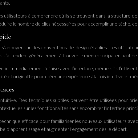
tants.
 les utilisateurs à comprendre où ils se trouvent dans la structure d
e le nombre de clics nécessaires pour accomplir une tâche, ce qui a
pide
ux de s’appuyer sur des conventions de design établies. Les utili
s s’attendent généralement à trouver le menu principal en haut de 
tir immédiatement à l’aise avec l’interface, même s’ils l’utilisent 
arité et originalité pour créer une expérience à la fois intuitive et m
icaces
 intuitive. Des techniques subtiles peuvent être utilisées pour ori
ontextuelles sur les fonctionnalités sans encombrer l’interface princi
technique efficace pour familiariser les nouveaux utilisateurs avec l
ourbe d’apprentissage et augmenter l’engagement dès le départ.