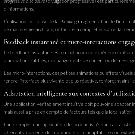
progressive disclosure
(divulgation progressive) est particulièreme
d’informations.
L’utilisation judicieuse de la
chunking
(fragmentation de l’informa
de manière hiérarchique, on facilite la compréhension et la mém
Feedback instantané et micro-interactions engag
Le feedback instantané est crucial pour une expérience utilisateu
d’animations subtiles, de changements de couleur ou de message
Les micro-interactions, ces petites animations ou effets visuels
rendre l’interface plus vivante et plus réactive, renforçant ainsi l
Adaptation intelligente aux contextes d’utilisati
Une application véritablement intuitive doit pouvoir s’adapter in
mais aussi la prise en compte de facteurs tels que la localisation, 
Par exemple, une application de productivité pourrait ajuster 
différents moments de la journée. Cette adaptabilité contextuelle