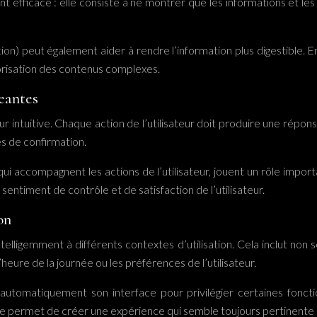
nt efficace : elle consiste à ne montrer que les informations et le
tion) peut également aider à rendre l’information plus digestible.
orisation des contenus complexes.
eantes
r intuitive. Chaque action de l’utilisateur doit produire une répon
s de confirmation.
 qui accompagnent les actions de l’utilisateur, jouent un rôle impo
e sentiment de contrôle et de satisfaction de l’utilisateur.
on
telligemment à différents contextes d’utilisation. Cela inclut non 
l’heure de la journée ou les préférences de l’utilisateur.
automatiquement son interface pour privilégier certaines fonction
 permet de créer une expérience qui semble toujours pertinente et i