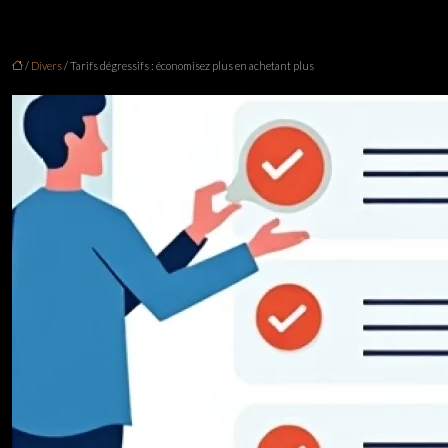
/
Divers
/ Tarifs dégressifs : économisez plus en achetant plus