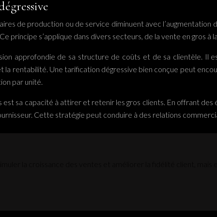
dégressive
itaires de production ou de service diminuent avec l’augmentation 
Ce principe s’applique dans divers secteurs, de la vente en gros à l
on approfondie de sa structure de coûts et de sa clientèle. Il es
 la rentabilité. Une tarification dégressive bien conçue peut enco
ion par unité.
 est sa capacité à attirer et retenir les gros clients. En offrant de
l fournisseur. Cette stratégie peut conduire à des relations commerc
stimuler la croissance des ventes et améliorer la fidélité client, mai