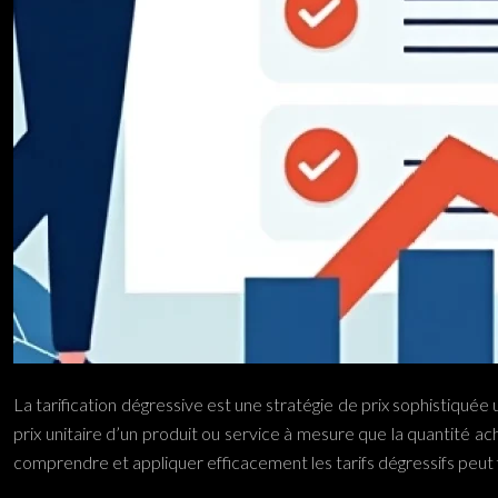
La tarification dégressive est une stratégie de prix sophistiquée u
prix unitaire d’un produit ou service à mesure que la quantité 
comprendre et appliquer efficacement les tarifs dégressifs peut f