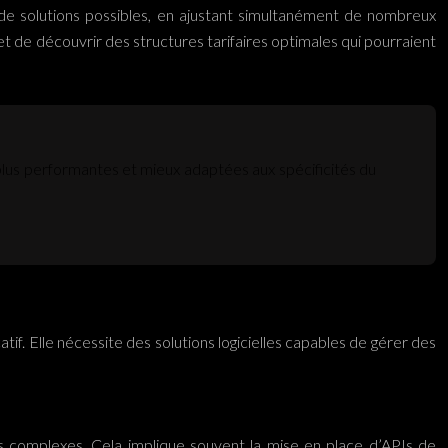
e de solutions possibles, en ajustant simultanément de nombreux
t de découvrir des structures tarifaires optimales qui pourraient
s plus performantes et mieux adaptées aux spécificités du
if. Elle nécessite des solutions logicielles capables de gérer des
s complexes. Cela implique souvent la mise en place d’APIs de