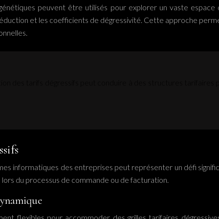
s génétiques peuvent être utilisés pour explorer un vaste espac
réduction et les coefficients de dégressivité. Cette approche perme
onnelles.
ation des tarifs dégressifs peut conduire à des structures tarifaire
sifs
s informatiques des entreprises peut représenter un défi significat
el lors du processus de commande ou de facturation.
 dynamique
nt flexibles pour accommoder des grilles tarifaires dégressive