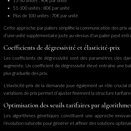
11-50 unités : 90€ par unité
51-100 unités : 80€ par unité
Plus de 100 unités : 70€ par unité
Cette approche par paliers simplifie la communication des prix au
d’une unité supplémentaire juste au-dessus d’un palier peut entra
Coefficients de dégressivité et élasticité-prix
Les coefficients de dégressivité sont des paramètres clés dans 
augmente. Un coefficient de dégressivité élevé entraîne une bai
plus graduelle des prix.
L’élasticité-prix de la demande joue également un rôle crucial 
variations de prix permet d’ajuster finement la structure tarifair
Optimisation des seuils tarifaires par algorithm
Les algorithmes génétiques constituent une approche innovante 
l’évolution naturelle pour générer et affiner des solutions opti