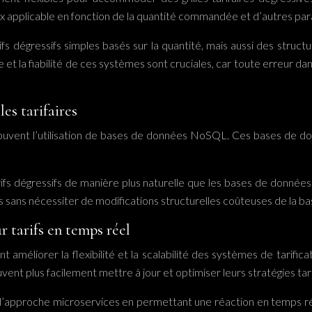
rix applicable en fonction de la quantité commandée et d’autres pa
s dégressifs simples basés sur la quantité, mais aussi des structu
 et la fiabilité de ces systèmes sont cruciales, car toute erreur da
es tarifaires
 souvent l’utilisation de bases de données NoSQL. Ces bases de don
égressifs de manière plus naturelle que les bases de données rela
res sans nécessiter de modifications structurelles coûteuses de la 
r tarifs en temps réel
améliorer la flexibilité et la scalabilité des systèmes de tarific
vent plus facilement mettre à jour et optimiser leurs stratégies ta
l’approche microservices en permettant une réaction en temps ré