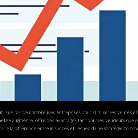
tilisée par de nombreuses entreprises pour stimuler les ventes et fi
achetée augmente, offre des avantages tant pour les vendeurs que p
aire la différence entre le succès et l’échec d’une stratégie comme