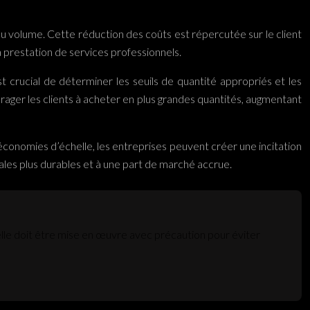
du volume. Cette réduction des coûts est répercutée sur le client
a prestation de services professionnels.
t crucial de déterminer les seuils de quantité appropriés et les
urager les clients à acheter en plus grandes quantités, augmentant
s économies d’échelle, les entreprises peuvent créer une incitation
iales plus durables et à une part de marché accrue.
s elle doit être mise en œuvre avec précaution pour éviter