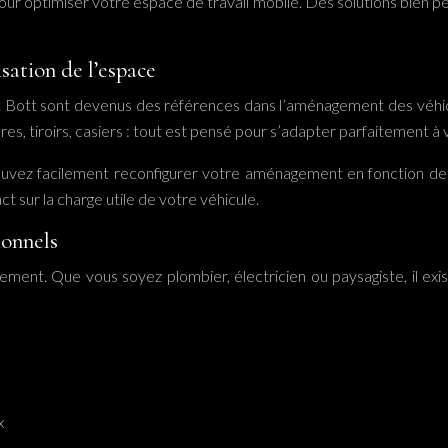
pour optimiser votre espace de travail mobile. Des solutions bien p
sation de l’espace
tt sont devenus des références dans l’aménagement des véhicule
 tiroirs, casiers : tout est pensé pour s’adapter parfaitement à 
pouvez facilement reconfigurer votre aménagement en fonction de 
t sur la charge utile de votre véhicule.
ionnels
ment. Que vous soyez plombier, électricien ou paysagiste, il ex
x