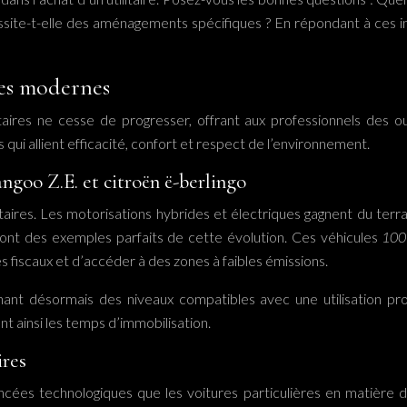
ssite-t-elle des aménagements spécifiques ? En répondant à ces in
res modernes
taires ne cesse de progresser, offrant aux professionnels des o
 qui allient efficacité, confort et respect de l’environnement.
angoo Z.E. et citroën ë-berlingo
itaires. Les motorisations hybrides et électriques gagnent du terr
 sont des exemples parfaits de cette évolution. Ces véhicules
100
 fiscaux et d’accéder à des zones à faibles émissions.
ant désormais des niveaux compatibles avec une utilisation pro
nt ainsi les temps d’immobilisation.
ires
ncées technologiques que les voitures particulières en matière 