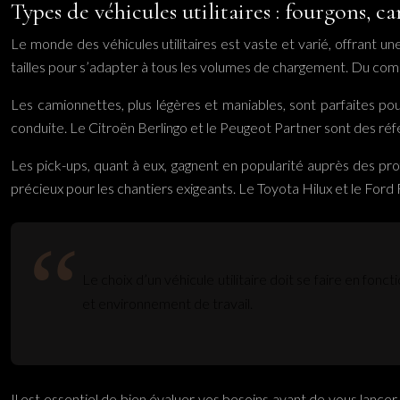
Types de véhicules utilitaires : fourgons, c
Le monde des véhicules utilitaires est vaste et varié, offrant u
tailles pour s’adapter à tous les volumes de chargement. Du comp
Les camionnettes, plus légères et maniables, sont parfaites pour
conduite. Le Citroën Berlingo et le Peugeot Partner sont des réfé
Les pick-ups, quant à eux, gagnent en popularité auprès des prof
précieux pour les chantiers exigeants. Le Toyota Hilux et le Fo
Le choix d’un véhicule utilitaire doit se faire en 
et environnement de travail.
Il est essentiel de bien évaluer vos besoins avant de vous lance