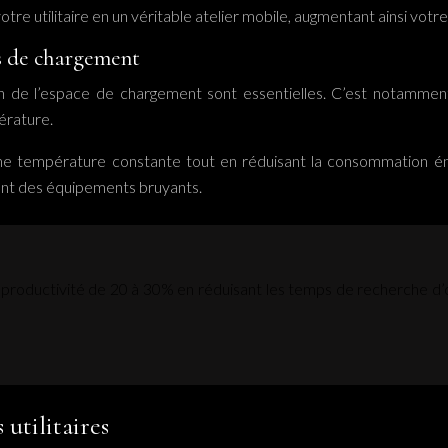
utilitaire en un véritable atelier mobile, augmentant ainsi votre ef
es de chargement
ation de l’espace de chargement sont essentielles. C’est notamme
érature.
e température constante tout en réduisant la consommation énerg
tant des équipements bruyants.
ductivité de 20 à 30% en réduisant les temps de recherche d’out
utilitaires