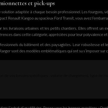
amionnettes et pick-ups
ne solution adaptée à chaque besoin professionnel. Les fourgons, vé
act Renault Kangoo au spacieux Ford Transit, vous avez l’embarras
 les livraisons urbaines et les petits chantiers. Elles offrent u
rences dans cette catégorie, appréciées pour leur polyvalence et le
essionnels du bâtiment et des paysagistes. Leur robustesse et leur 
rd Ranger sont des modèles emblématiques qui ont su s’imposer sur 
fonction de vos besoins spécifiques : volume de chargement, type d
r dans l’achat d’un utilitaire. Posez-vous les bonnes questions : Q