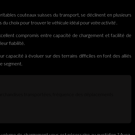
ritables couteaux suisses du transport, se déclinent en plusieurs
 du choix pour trouver le véhicule idéal pour
votre activité
.
n excellent compromis entre capacité de chargement et facilité de
ur fiabilité.
capacité à évoluer sur des terrains difficiles en font des alliés
ce segment.
e marchandises transportées, fréquence des déplacements
uel volume de chargement vous est nécessaire au quotidien ? Avez-