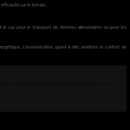
ficacité sur le terrain.
nt le cas pour le transport de denrées alimentaires ou pour les
étique. L’insonorisation, quant à elle, améliore le confort de
ils et en optimisant l’organisation de votre espace de