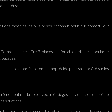
ation réussie.
çu des modèles les plus prisés, reconnus pour leur confort, leur
. Ce monospace offre 7 places confortables et une modularité
s bagages.
n diesel est particulièrement appréciée pour sa sobriété sur les
xtrêmement modulable, avec trois sièges individuels en deuxième
es situations.
ord numérique personnalisable, offre une expérience de conduite