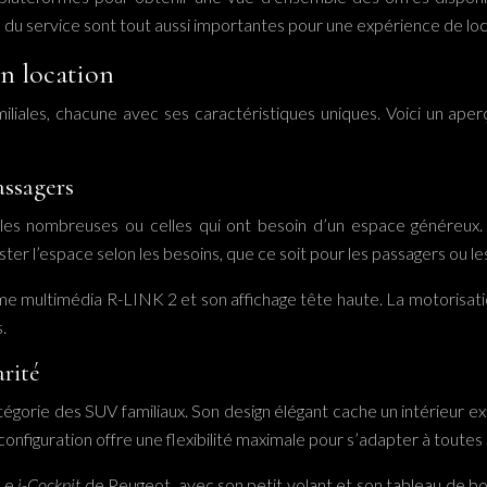
ité du service sont tout aussi importantes pour une expérience de loc
en location
miliales, chacune avec ses caractéristiques uniques. Voici un aper
assagers
illes nombreuses ou celles qui ont besoin d’un espace généreux
ter l’espace selon les besoins, que ce soit pour les passagers ou le
e multimédia R-LINK 2 et son affichage tête haute. La motorisatio
.
rité
orie des SUV familiaux. Son design élégant cache un intérieur e
figuration offre une flexibilité maximale pour s’adapter à toutes l
 Le
i-Cockpit
de Peugeot, avec son petit volant et son tableau de b