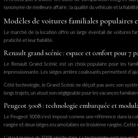
synonyme de meilleure affaire ; la qualité du véhicule et la fiabil
Modèles de voitures familiales populaires 
Le marché de la location offre un large éventail de voitures fa
praticité et leur fiabilité.
Renault grand scénic : espace et confort pour 7 p
Le Renault Grand Scénic est un choix populaire pour les fam
impressionnante. Les sièges arrière coulissants permettent d’ajus
Côté technologie, le Grand Scénic ne déçoit pas avec son systèm
longs trajets, un atout non négligeable pour les vacances familiales
Peugeot 5008 : technologie embarquée et modula
Le Peugeot 5008 s’est imposé comme une référence dans la catég
rangée et deux sièges escamotables en troisième rangée. Cette con
L’atout majeur du 5008 réside dans sa technologie embarquée.