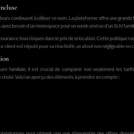
incluse
urs continuent à utiliser ce nom. La plateforme offre une grande fl
us ayez besoin d’un monospace pour un week-end ou d’un SUV famili
urance tous risques dans le prix de la location. Cette politique rass
e client est réputé pour sa réactivité, un atout non négligeable en
tion
re familiale, il est crucial de comparer non seulement les tarifs
le choisi. Voici un aperçu des éléments à prendre en compte :
 plateformes pour obtenir une vue d’ensemble des offres disponibl