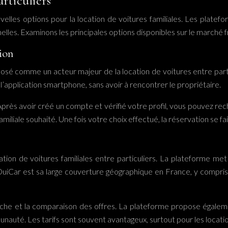
articuliers
lles options pour la location de voitures familiales. Les platefo
elles. Examinons les principales options disponibles sur le marché f
ion
sé comme un acteur majeur de la location de voitures entre partic
 l’application smartphone, sans avoir à rencontrer le propriétaire.
près avoir créé un compte et vérifié votre profil, vous pouvez re
liale souhaité. Une fois votre choix effectué, la réservation se fait 
on de voitures familiales entre particuliers. La plateforme met l’
OuiCar est sa large couverture géographique en France, y compris 
echerche et la comparaison des offres. La plateforme propose égal
munauté. Les tarifs sont souvent avantageux, surtout pour les loca