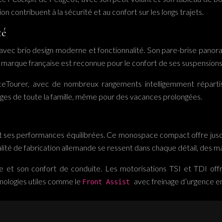
n contribuent à la sécurité et au confort sur les longs trajets.
té
ec brio design moderne et fonctionnalité. Son pare-brise panoramiq
marque française est reconnue pour le confort de ses suspensions, u
Tourer, avec de nombreux rangements intelligemment répartis d
ges de toute la famille, même pour des vacances prolongées.
et ses performances équilibrées. Ce monospace compact offre jusq
ualité de fabrication allemande se ressent dans chaque détail, des ma
ue et son confort de conduite. Les motorisations TSI et TDI 
nologies utiles comme le
avec freinage d’urgence en v
Front Assist