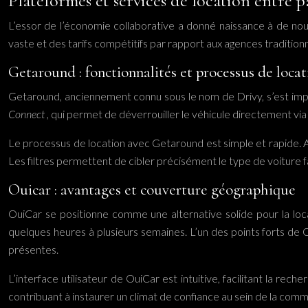
Plateformes et services de location entre p
L’essor de l’économie collaborative a donné naissance à de nouve
vaste et des tarifs compétitifs par rapport aux agences traditionn
Getaround : fonctionnalités et processus de locat
Getaround, anciennement connu sous le nom de Drivy, s’est impo
Connect
, qui permet de déverrouiller le véhicule directement via
Le processus de location avec Getaround est simple et rapide. A
Les filtres permettent de cibler précisément le type de voiture fami
Ouicar : avantages et couverture géographique
OuiCar se positionne comme une alternative solide pour la locati
quelques heures à plusieurs semaines. L’un des points forts de 
présentes.
L’interface utilisateur de OuiCar est intuitive, facilitant la r
contribuant à instaurer un climat de confiance au sein de la com