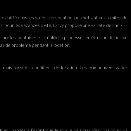
exibilité dans les options de location, permettant aux familles de
al pour les vacances d’été, Drivy propose une variété de choix.
ure les locataires et simplifie le processus en éliminant le besoin
 cas de problème pendant la location.
, mais aussi les conditions de location. Les prix peuvent varier
es. Gardez à l’esprit que le prix le plus bas n’est pas toujours