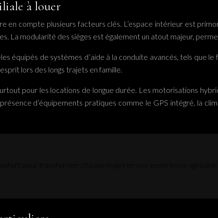
liale à louer
re en compte plusieurs facteurs clés. L’espace intérieur est primo
ages. La modularité des sièges est également un atout majeur, perm
les équipés de systèmes d’aide à la conduite avancés, tels que le
sprit lors des longs trajets en famille.
rtout pour les locations de longue durée. Les motorisations hybrid
la présence d’équipements pratiques comme le GPS intégré, la clima
t confort pour transformer chaque trajet en une expérience agréable 