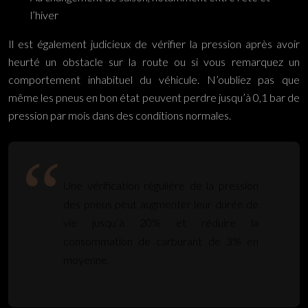
l’hiver
Il est également judicieux de vérifier la pression après avoir
heurté un obstacle sur la route ou si vous remarquez un
comportement inhabituel du véhicule. N’oubliez pas que
même les pneus en bon état peuvent perdre jusqu’à 0,1 bar de
pression par mois dans des conditions normales.
Une vérification régulière de la pression
des pneus peut augmenter leur durée de
vie jusqu’à 20% et réduire la
consommation de carburant de 3% en
moyenne.