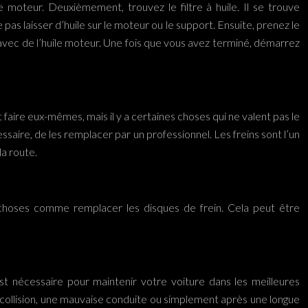
le moteur. Deuxièmement, trouvez le filtre à huile. Il se trouve
pas laisser d’huile sur le moteur ou le support. Ensuite, prenez le
uile avec de l’huile moteur. Une fois que vous avez terminé, démarrez
faire eux-mêmes, mais il y a certaines choses qui ne valent pas le
cessaire, de les remplacer par un professionnel. Les freins sont l’un
la route.
s choses comme remplacer les disques de frein. Cela peut être
t nécessaire pour maintenir votre voiture dans les meilleures
 collision, une mauvaise conduite ou simplement après une longue