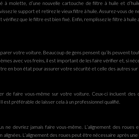
é à molette, d’une nouvelle cartouche de filtre à huile et d’hui
z le support et retirez le vieux filtre à huile. Assurez-vous de ne 
 vérifiez que le filtre est bien fixé. Enfin, remplissez le filtre à h
parer votre voiture. Beaucoup de gens pensent qu’ils peuvent tout 
mes avec vos freins, il est important de les faire vérifier et, si né
tre en bon état pour assurer votre sécurité et celle des autres sur 
yer de faire vous-même sur votre voiture. Ceux-ci incluent de
est préférable de laisser cela à un professionnel qualifié.
s ne devriez jamais faire vous-même. L’alignement des roues es
en alignées. L’alignement des roues peut être nécessaire après une