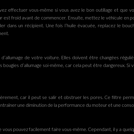
 effectuer vous-même si vous avez le bon outillage et que vous 
r est froid avant de commencer. Ensuite, mettez le véhicule en po
ouler dans un récipient. Une fois l’huile évacuée, replacez le bou
ment.
d’allumage de votre voiture. Elles doivent être changées régul
s bougies d’allumage soi-même, car cela peut être dangereux. Si v
ulièrement, car il peut se salir et obstruer les pores. Ce filtre
ut entraîner une diminution de la performance du moteur et une con
 que vous pouvez facilement faire vous-même. Cependant, il y a que