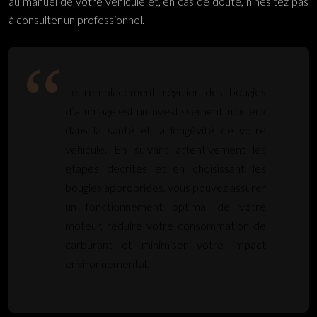
au manuel de votre véhicule et, en cas de doute, n’hésitez pas
à consulter un professionnel.
Le remplacement régulier des bougies
d’allumage est un investissement judicieux
dans la santé et la longévité de votre
véhicule. En suivant attentivement les
étapes décrites et en choisissant les
bougies appropriées, vous pouvez assurer
un fonctionnement optimal de votre
moteur, réduire votre consommation de
carburant et minimiser votre impact
environnemental.