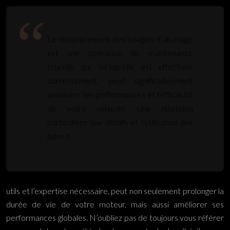
Le remplacement des bougies d’allumage
est une opération de maintenance
cruciale qui, lorsqu’elle est effectuée
correctement, peut significativement
améliorer les performances et l’efficacité
de votre véhicule. Une attention
particulière aux détails et l’utilisation des
bons o
utils et l’expertise nécessaire, peut non seulement prolonger la
durée de vie de votre moteur, mais aussi améliorer ses
performances globales. N’oubliez pas de toujours vous référer